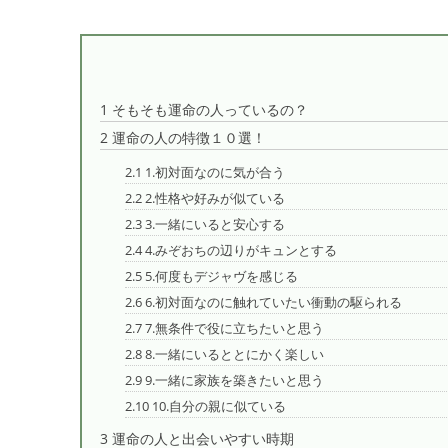
1
そもそも運命の人っているの？
2
運命の人の特徴１０選！
2.1
1.初対面なのに気が合う
2.2
2.性格や好みが似ている
2.3
3.一緒にいると安心する
2.4
4.みぞおちの辺りがキュンとする
2.5
5.何度もデジャヴを感じる
2.6
6.初対面なのに触れていたい衝動の駆られる
2.7
7.無条件で役に立ちたいと思う
2.8
8.一緒にいるととにかく楽しい
2.9
9.一緒に家族を築きたいと思う
2.10
10.自分の親に似ている
3
運命の人と出会いやすい時期