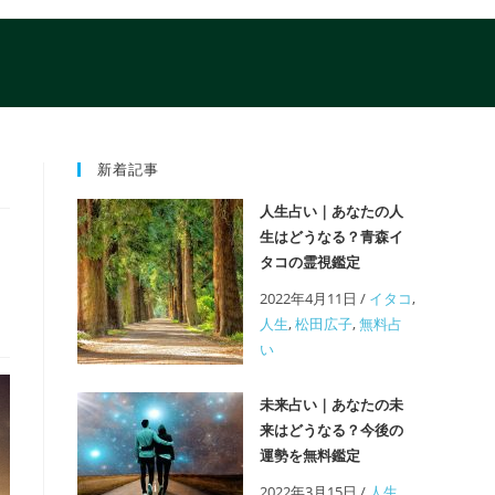
新着記事
人生占い｜あなたの人
生はどうなる？青森イ
タコの霊視鑑定
2022年4月11日
/
イタコ
,
人生
,
松田広子
,
無料占
い
未来占い｜あなたの未
来はどうなる？今後の
運勢を無料鑑定
2022年3月15日
/
人生
,