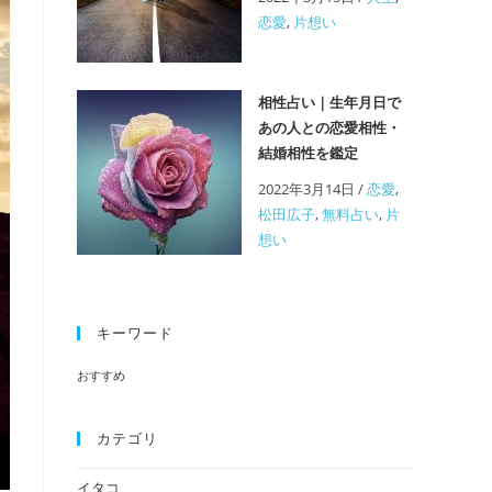
恋愛
,
片想い
相性占い｜生年月日で
あの人との恋愛相性・
結婚相性を鑑定
2022年3月14日
/
恋愛
,
松田広子
,
無料占い
,
片
想い
キーワード
おすすめ
カテゴリ
イタコ