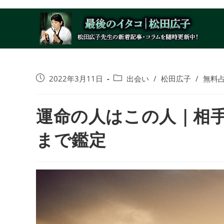
コ
ン
テ
ン
ツ
へ
投
投
2022年3月11日
出会い
/
松田広子
/
無料
ス
稿
稿
キ
公
カ
ッ
運命の人はこの人｜相
開
テ
プ
日:
ゴ
リ
まで鑑定
ー: