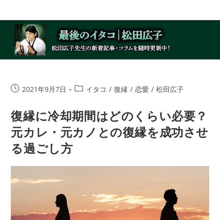
コ
ン
テ
ン
ツ
へ
ス
投
投
2021年9月7日
イタコ
/
復縁
/
恋愛
/
松田広子
キ
稿
稿
ッ
公
カ
復縁に冷却期間はどのくらい必要？
プ
開
テ
元カレ・元カノとの復縁を成功させ
日:
ゴ
リ
る過ごし方
ー: