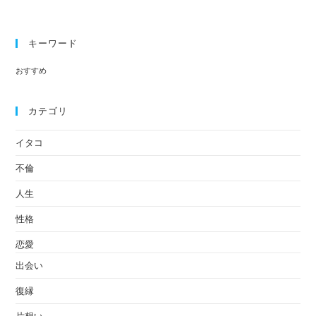
成
功
キーワード
さ
せ
おすすめ
る
過
カテゴリ
ご
し
イタコ
方
不倫
人生
性格
恋愛
出会い
復縁
片想い