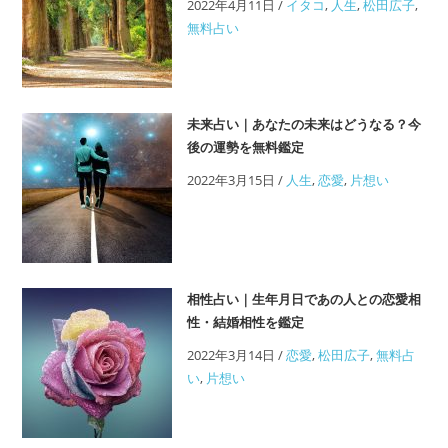
2022年4月11日
/
イタコ
,
人生
,
松田広子
,
ど
無料占い
の
く
ら
い
未来占い｜あなたの未来はどうなる？今
必
後の運勢を無料鑑定
要？
2022年3月15日
/
人生
,
恋愛
,
片想い
元
カ
レ・
元
カ
相性占い｜生年月日であの人との恋愛相
ノ
性・結婚相性を鑑定
と
2022年3月14日
/
恋愛
,
松田広子
,
無料占
の
い
,
片想い
復
縁
を