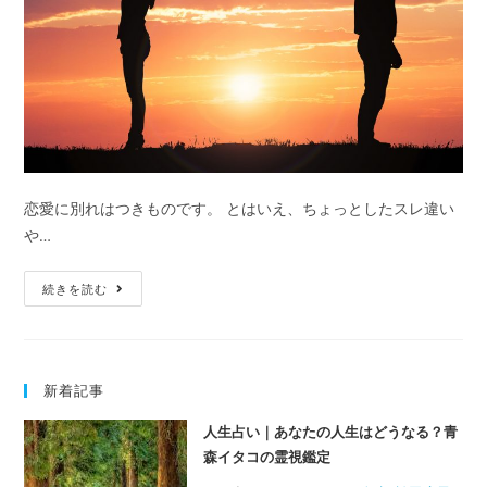
恋愛に別れはつきものです。 とはいえ、ちょっとしたスレ違い
や…
復
続きを読む
縁
に
冷
新着記事
却
期
人生占い｜あなたの人生はどうなる？青
間
森イタコの霊視鑑定
は