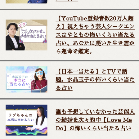
【YouTube登録者数20万人超
え】視えちゃう芸人シークエン
スはやともの怖いくらい当たる
占い。あなたに憑いた生き霊か
ら運命を鑑定。
【日本一当たる】とTVで話
題。水晶玉子の怖いくらい当た
る占い
誰も予想していなかった芸能人
の結婚を次々的中【Love Me
Do】の怖いくらい当たる占い