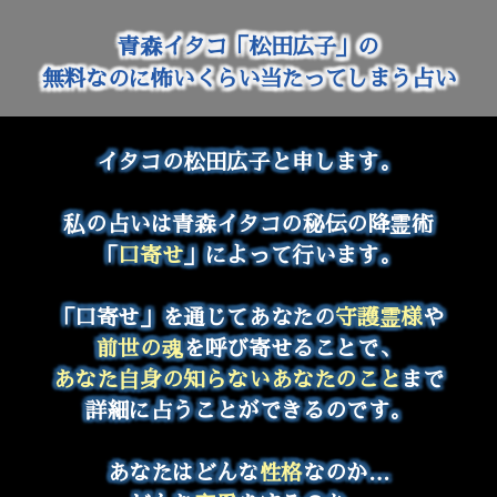
青森イタコ「松田広子」の
無料なのに怖いくらい当たってしまう占い
イタコの松田広子と申します。
私の占いは青森イタコの秘伝の降霊術
「
口寄せ
」によって行います。
「口寄せ」を通じてあなたの
守護霊様
や
前世の魂
を呼び寄せることで、
あなた自身の知らないあなたのこと
まで
詳細に占うことができるのです。
あなたはどんな
性格
なのか…