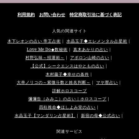
利用規約
お問い合わせ
特定商取引法に基づく表記
人気の関連サイト
木下レオンの占い 帝王占術
｜
水晶玉子◆エレメンタル占星術
｜
Love Me Do◆数秘術
｜
真木あかりの占い
｜
村野弘味～招運術～
｜
アポロン山崎の占い
｜
【公式】シークエンスはやともの占い
｜
木村藤子◆幸せの条件
｜
大串ノリコの～紫微斗数と姓名判断～
｜
マヤ暦占い
｜
詳解ホロスコープ
彌彌告（みみこ）の占い｜ホロスコープ
｜
四柱推命◆ほしよみ堂の占い
｜
水晶玉子【マンダリン占星術】
｜
新宿の母◆公式占い
｜
関連サービス