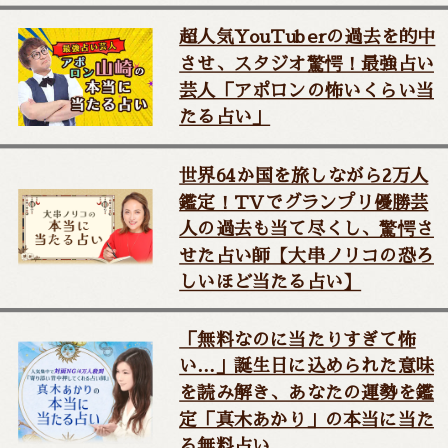
超人気YouTuberの過去を的中
させ、スタジオ驚愕！最強占い
芸人「アポロンの怖いくらい当
たる占い」
世界64か国を旅しながら2万人
鑑定！TVでグランプリ優勝芸
人の過去も当て尽くし、驚愕さ
せた占い師【大串ノリコの恐ろ
しいほど当たる占い】
「無料なのに当たりすぎて怖
い…」誕生日に込められた意味
を読み解き、あなたの運勢を鑑
定「真木あかり」の本当に当た
る無料占い