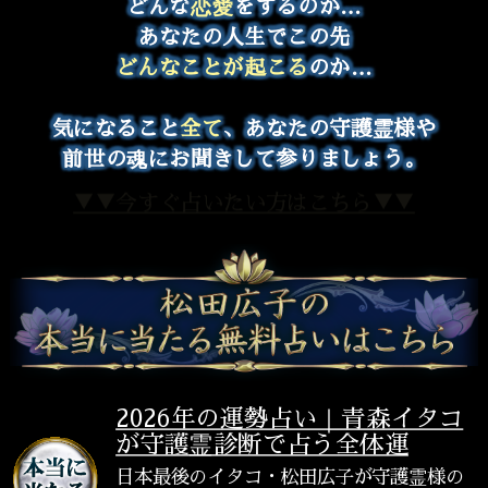
どんな
恋愛
をするのか…
あなたの人生でこの先
どんなことが起こる
のか…
気になること
全て
、あなたの守護霊様や
前世の魂にお聞きして参りましょう。
▼▼今すぐ占いたい方はこちら▼▼
2026年の運勢占い｜青森イタコ
が守護霊診断で占う全体運
日本最後のイタコ・松田広子が守護霊様の