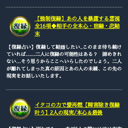
【強制復縁】あの人を暴露する霊視
全16項◆相手の全本心・宿縁・恋結
末
【復縁占い】復縁して結婚したい_このまま待ち続け
ていれば……二人に復縁の可能性はある？ 諦めきれ
ない…そう思うからここへいらしたのでしょう。二人
が離れてしまった真の原因とあの人の未練、この先の
現実をお話しいたします。
イタコの力で愛再燃【障害除き復縁
叶う】2人の現実/本心＆最後