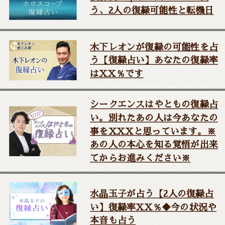
う、2人の復縁可能性と転機日
木下レオンが復縁の可能性を占
う【復縁占い】あなたの復縁率
はXX％です
シークエンスはやともの復縁占
い。別れたあの人は今あなたの
事をXXXと思っています。※
あの人の本心を知る覚悟が出来
てからお進みください※
水晶玉子が占う【2人の復縁占
い】復縁率XX％◆今の状況や
本音も占う