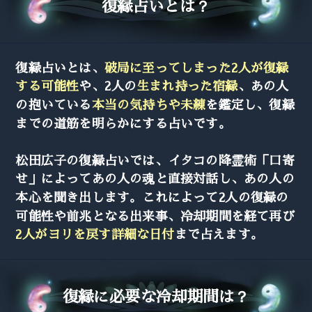
復縁占いとは？
復縁占いとは、
破局に至ってしまった2人が復縁
する可能性
や、2人の
生まれ持った宿縁
、あの人
の抱いている
本当の気持ちや未練
を鑑定し、復縁
までの道筋を明らかにする占いです。
松田広子の復縁占いでは、イタコの降霊術「口寄
せ」によってあの人の魂と直接対話し、あの人の
本心を聞き出します。これによって2人の復縁の
可能性や前兆となる出来事、冷却期間を経て再び
2人がヨリを戻す詳細な日付
まで占えます。
復縁に必要な冷却期間は？