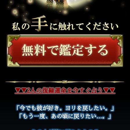
▼▼2人の復縁運命を今すぐ占う▼▼
▲▲2人の復縁運命を今すぐ占う▲▲
「今でも彼が好き。ヨリを戻したい。」
「もう一度、あの頃に戻りたい…。」