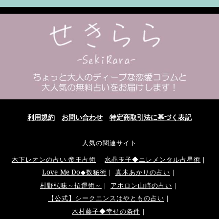
利用規約
お問い合わせ
特定商取引法に基づく表記
人気の関連サイト
木下レオンの占い 帝王占術
｜
水晶玉子◆エレメンタル占星術
｜
Love Me Do◆数秘術
｜
真木あかりの占い
｜
村野弘味～招運術～
｜
アポロン山崎の占い
｜
【公式】シークエンスはやともの占い
｜
木村藤子◆幸せの条件
｜