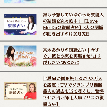
誰も予想していなかった芸能人
の結婚を次々的中！【Love
Me Doの復縁占い】2人の関係
が動き出すのはX月X日
真木あかりの復縁占い｜今す
ぐ、彼との恋を再燃させ"ヨリ
戻したい"あなたに
世界64か国を旅しながら2万人
を鑑定！TVでグランプリ優勝
芸人の過去も当て尽くし、驚愕
させた占い師【大串ノリコの復
縁占い】