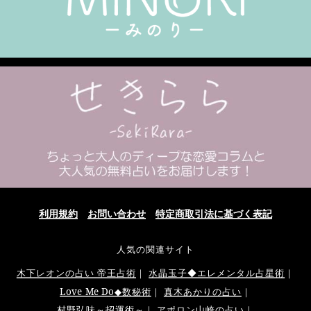
利用規約
お問い合わせ
特定商取引法に基づく表記
人気の関連サイト
木下レオンの占い 帝王占術
｜
水晶玉子◆エレメンタル占星術
｜
Love Me Do◆数秘術
｜
真木あかりの占い
｜
村野弘味～招運術～
｜
アポロン山崎の占い
｜