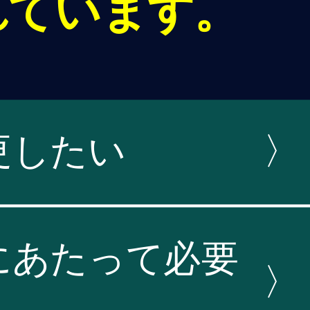
れています。
更したい
〉
にあたって必要
〉