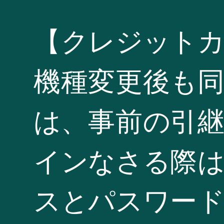
【クレジット
機種変更後も
は、事前の引
インなさる際
スとパスワー