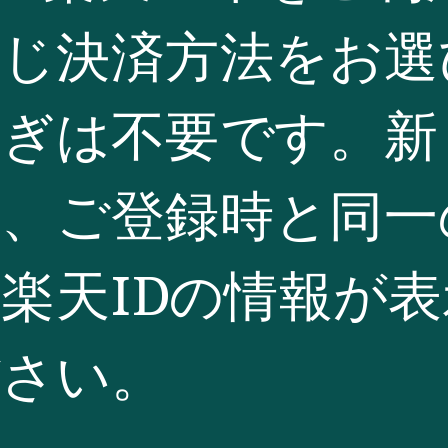
同じ決済方法をお選
継ぎは不要です。新
、ご登録時と同一のA
楽天IDの情報が
ださい。