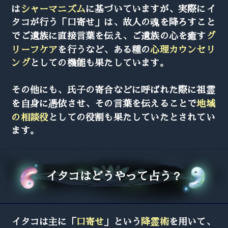
は
シャーマニズム
に基づいていますが、実際にイ
タコが行う「口寄せ」は、故人の魂を降ろすこと
でご遺族に直接言葉を伝え、ご遺族の心を癒す
グ
リーフケア
を行うなど、ある種の
心理カウンセリ
ング
としての機能も果たしています。
その他にも、氏子の寄合などに呼ばれた際に祖霊
を自身に憑依させ、その言葉を伝えることで
地域
の相談役
としての役割も果たしていたとされてい
ます。
イタコはどうやって占う？
イタコは主に「
口寄せ
」という
降霊術
を用いて、