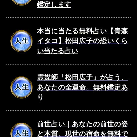
鑑定します
本当に当たる無料占い【青森
イタコ】松田広子の恐いくら
い当たる占い
霊媒師「松田広子」が占う、
あなたの全運命。無料鑑定あ
り
前世占い｜あなたの前世の姿
と本質、現世の宿命を無料で