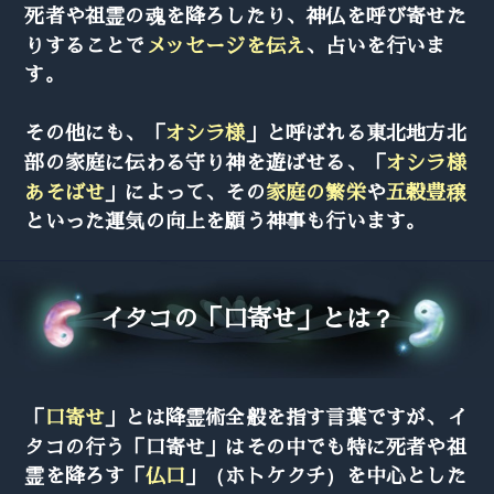
死者や祖霊の魂を降ろしたり、神仏を呼び寄せた
りすることで
メッセージを伝え
、占いを行いま
す。
その他にも、「
オシラ様
」と呼ばれる東北地方北
部の家庭に伝わる守り神を遊ばせる、「
オシラ様
あそばせ
」によって、その
家庭の繁栄
や
五穀豊穣
といった運気の向上を願う神事も行います。
イタコの「口寄せ」とは？
「
口寄せ
」とは降霊術全般を指す言葉ですが、イ
タコの行う「口寄せ」はその中でも特に死者や祖
霊を降ろす「
仏口
」（ホトケクチ）を中心とした