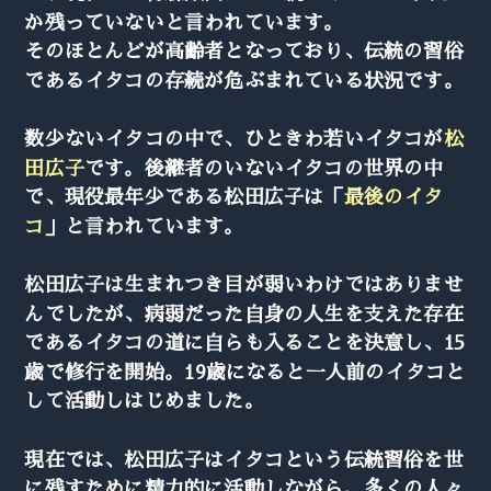
か残っていないと言われています。
そのほとんどが高齢者となっており、伝統の習俗
であるイタコの存続が危ぶまれている状況です。
数少ないイタコの中で、ひときわ若いイタコが
松
田広子
です。後継者のいないイタコの世界の中
で、現役最年少である松田広子は「
最後のイタ
コ
」と言われています。
松田広子は生まれつき目が弱いわけではありませ
んでしたが、病弱だった自身の人生を支えた存在
であるイタコの道に自らも入ることを決意し、15
歳で修行を開始。19歳になると一人前のイタコと
して活動しはじめました。
現在では、松田広子はイタコという伝統習俗を世
に残すために精力的に活動しながら、多くの人々