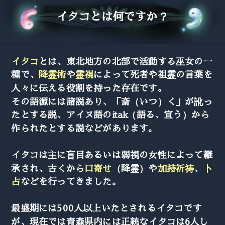
イタコとは何ですか？
イタコ
とは、東北地方の北部で活動する巫女の一
種で、
降霊術
や
霊視
によって死者や祖霊の言葉を
人々に伝える役割を持った存在です。
その語源には諸説あり、「斎（いつ）く」が訛っ
たとする説、アイヌ語のitak（語る、宣う）から
作られたとする説などがあります。
イタコは主に盲目あるいは弱視の女性によって継
承され、古くから
口寄せ
（降霊）や
加持祈祷
、
卜
占
などを行ってきました。
最盛期には500人以上いたとされるイタコです
が、現在では青森県内には正統なイタコは6人し