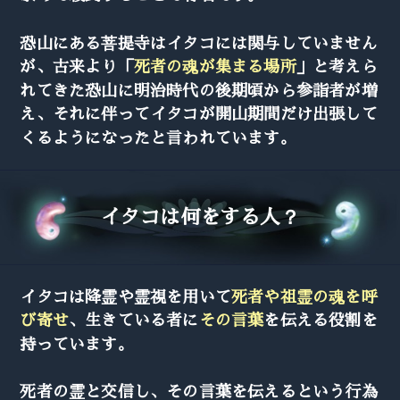
恐山にある菩提寺はイタコには関与していません
が、古来より「
死者の魂が集まる場所
」と考えら
れてきた恐山に明治時代の後期頃から参詣者が増
え、それに伴ってイタコが開山期間だけ出張して
くるようになったと言われています。
イタコは何をする人？
イタコは降霊や霊視を用いて
死者や祖霊の魂を呼
び寄せ
、生きている者に
その言葉
を伝える役割を
持っています。
死者の霊と交信し、その言葉を伝えるという行為