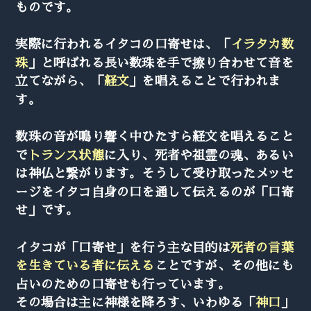
ものです。
実際に行われるイタコの口寄せは、「
イラタカ数
珠
」と呼ばれる長い数珠を手で擦り合わせて音を
立てながら、「
経文
」を唱えることで行われま
す。
数珠の音が鳴り響く中ひたすら経文を唱えること
で
トランス状態
に入り、死者や祖霊の魂、あるい
は神仏と繋がります。そうして受け取ったメッセ
ージをイタコ自身の口を通して伝えるのが「口寄
せ」です。
イタコが「口寄せ」を行う主な目的は
死者の言葉
を生きている者に伝える
ことですが、その他にも
占いのための口寄せも行っています。
その場合は主に神様を降ろす、いわゆる「
神口
」