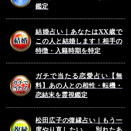
鑑定
結婚占い｜あなたはXX歳で
この人と結婚します！相手の
特徴・入籍時期を特定
ガチで当たる恋愛占い【無
料】あの人との相性・転機・
恋結末を霊視鑑定
松田広子の復縁占い｜もう一
度やり直したい……別れたあ