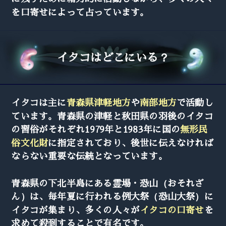
を口寄せによって占っています。
イタコはどこにいる？
イタコは主に
青森県津軽地方
や
南部地方
で活動し
ています。青森県の津軽と秋田県の羽後のイタコ
の習俗がそれぞれ1979年と1983年に国の
無形民
俗文化財
に指定されており、後世に伝えなければ
ならない重要な伝統となっています。
青森県の下北半島にある霊場・恐山（おそれざ
ん）は、毎年夏に行われる例大祭（恐山大祭）に
イタコが集まり、多くの人々が
イタコの口寄せ
を
求めて殺到することで有名です。