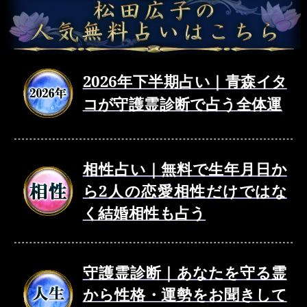
2026年下半期占い｜青森イタ
コが守護霊診断で占う全体運
相性占い｜無料で生年月日か
ら2人の恋愛相性だけではな
く結婚相性も占う
守護霊診断｜あなたを守る霊
から性格・運勢をお聞きして