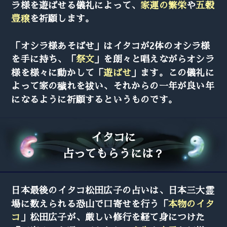
ラ様を遊ばせる儀礼によって、
家運の繁栄
や
五穀
豊穣
を祈願します。
「オシラ様あそばせ」はイタコが2体のオシラ様
を手に持ち、「
祭文
」を朗々と唱えながらオシラ
様を様々に動かして「
遊ばせ
」ます。この儀礼に
よって家の穢れを祓い、それからの一年が良い年
になるように祈願するというものです。
イタコに
占ってもらうには？
日本最後のイタコ松田広子の占いは、日本三大霊
場に数えられる恐山で口寄せを行う「
本物のイタ
コ
」松田広子が、厳しい修行を経て身につけた