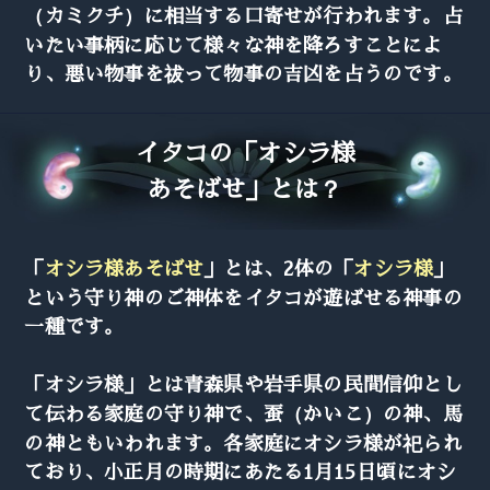
（カミクチ）に相当する口寄せが行われます。占
いたい事柄に応じて様々な神を降ろすことによ
り、悪い物事を祓って物事の吉凶を占うのです。
イタコの「オシラ様
あそばせ」とは？
「
オシラ様あそばせ
」とは、2体の「
オシラ様
」
という守り神のご神体をイタコが遊ばせる神事の
一種です。
「オシラ様」とは青森県や岩手県の民間信仰とし
て伝わる家庭の守り神で、蚕（かいこ）の神、馬
の神ともいわれます。各家庭にオシラ様が祀られ
ており、小正月の時期にあたる1月15日頃にオシ