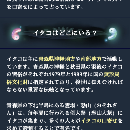
を口寄せによって占っています。
イタコはどこにいる？
イタコは主に
青森県津軽地方
や
南部地方
で活動し
ています。青森県の津軽と秋田県の羽後のイタコ
の習俗がそれぞれ1979年と1983年に国の
無形民
俗文化財
に指定されており、後世に伝えなければ
ならない重要な伝統となっています。
青森県の下北半島にある霊場・恐山（おそれざ
ん）は、毎年夏に行われる例大祭（恐山大祭）に
イタコが集まり、多くの人々が
イタコの口寄せ
を
求めて殺到することで有名です。