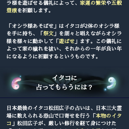
ラ様を遊ばせる儀礼によって、
家運の繁栄
や
五穀
豊穣
を祈願します。
「オシラ様あそばせ」はイタコが2体のオシラ様
を手に持ち、「
祭文
」を朗々と唱えながらオシラ
様を様々に動かして「
遊ばせ
」ます。この儀礼に
よって家の穢れを祓い、それからの一年が良い年
になるように祈願するというものです。
イタコに
占ってもらうには？
日本最後のイタコ松田広子の占いは、日本三大霊
場に数えられる恐山で口寄せを行う「
本物のイタ
コ
」松田広子が、厳しい修行を経て身につけた