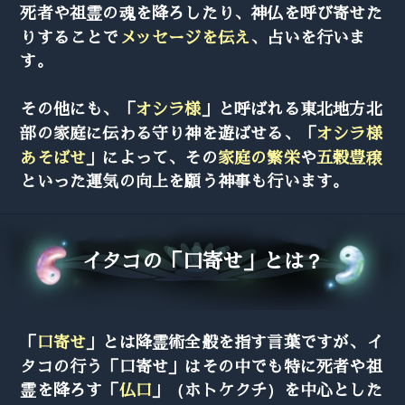
死者や祖霊の魂を降ろしたり、神仏を呼び寄せた
りすることで
メッセージを伝え
、占いを行いま
す。
その他にも、「
オシラ様
」と呼ばれる東北地方北
部の家庭に伝わる守り神を遊ばせる、「
オシラ様
あそばせ
」によって、その
家庭の繁栄
や
五穀豊穣
といった運気の向上を願う神事も行います。
イタコの「口寄せ」とは？
「
口寄せ
」とは降霊術全般を指す言葉ですが、イ
タコの行う「口寄せ」はその中でも特に死者や祖
霊を降ろす「
仏口
」（ホトケクチ）を中心とした