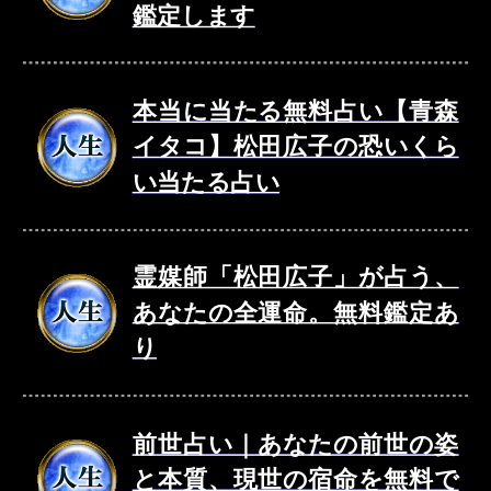
鑑定します
本当に当たる無料占い【青森
イタコ】松田広子の恐いくら
い当たる占い
霊媒師「松田広子」が占う、
あなたの全運命。無料鑑定あ
り
前世占い｜あなたの前世の姿
と本質、現世の宿命を無料で