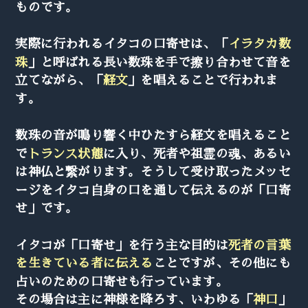
ものです。
実際に行われるイタコの口寄せは、「
イラタカ数
珠
」と呼ばれる長い数珠を手で擦り合わせて音を
立てながら、「
経文
」を唱えることで行われま
す。
数珠の音が鳴り響く中ひたすら経文を唱えること
で
トランス状態
に入り、死者や祖霊の魂、あるい
は神仏と繋がります。そうして受け取ったメッセ
ージをイタコ自身の口を通して伝えるのが「口寄
せ」です。
イタコが「口寄せ」を行う主な目的は
死者の言葉
を生きている者に伝える
ことですが、その他にも
占いのための口寄せも行っています。
その場合は主に神様を降ろす、いわゆる「
神口
」