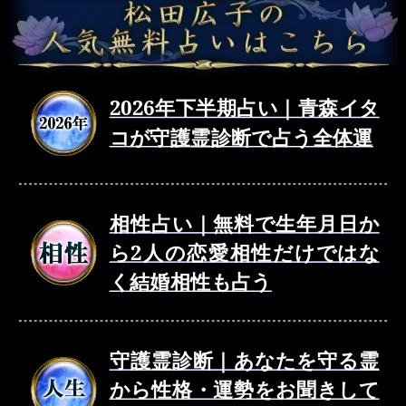
2026年下半期占い｜青森イタ
コが守護霊診断で占う全体運
相性占い｜無料で生年月日か
ら2人の恋愛相性だけではな
く結婚相性も占う
守護霊診断｜あなたを守る霊
から性格・運勢をお聞きして