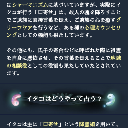
は
シャーマニズム
に基づいていますが、実際にイ
タコが行う「口寄せ」は、故人の魂を降ろすこと
でご遺族に直接言葉を伝え、ご遺族の心を癒す
グ
リーフケア
を行うなど、ある種の
心理カウンセリ
ング
としての機能も果たしています。
その他にも、氏子の寄合などに呼ばれた際に祖霊
を自身に憑依させ、その言葉を伝えることで
地域
の相談役
としての役割も果たしていたとされてい
ます。
イタコはどうやって占う？
イタコは主に「
口寄せ
」という
降霊術
を用いて、