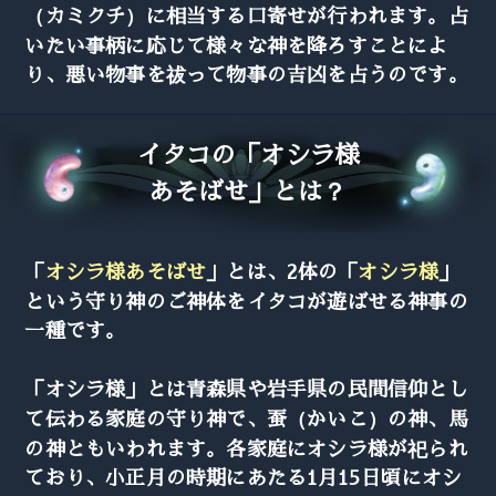
（カミクチ）に相当する口寄せが行われます。占
いたい事柄に応じて様々な神を降ろすことによ
り、悪い物事を祓って物事の吉凶を占うのです。
イタコの「オシラ様
あそばせ」とは？
「
オシラ様あそばせ
」とは、2体の「
オシラ様
」
という守り神のご神体をイタコが遊ばせる神事の
一種です。
「オシラ様」とは青森県や岩手県の民間信仰とし
て伝わる家庭の守り神で、蚕（かいこ）の神、馬
の神ともいわれます。各家庭にオシラ様が祀られ
ており、小正月の時期にあたる1月15日頃にオシ