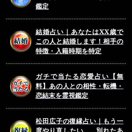
鑑定
結婚占い｜あなたはXX歳で
この人と結婚します！相手の
特徴・入籍時期を特定
ガチで当たる恋愛占い【無
料】あの人との相性・転機・
恋結末を霊視鑑定
松田広子の復縁占い｜もう一
度やり直したい……別れたあ