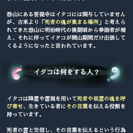
恐山にある菩提寺はイタコには関与していません
が、古来より「
死者の魂が集まる場所
」と考えら
れてきた恐山に明治時代の後期頃から参詣者が増
え、それに伴ってイタコが開山期間だけ出張して
くるようになったと言われています。
イタコは何をする人？
イタコは降霊や霊視を用いて
死者や祖霊の魂を呼
び寄せ
、生きている者に
その言葉
を伝える役割を
持っています。
死者の霊と交信し、その言葉を伝えるという行為