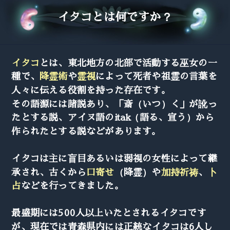
イタコとは何ですか？
イタコ
とは、東北地方の北部で活動する巫女の一
種で、
降霊術
や
霊視
によって死者や祖霊の言葉を
人々に伝える役割を持った存在です。
その語源には諸説あり、「斎（いつ）く」が訛っ
たとする説、アイヌ語のitak（語る、宣う）から
作られたとする説などがあります。
イタコは主に盲目あるいは弱視の女性によって継
承され、古くから
口寄せ
（降霊）や
加持祈祷
、
卜
占
などを行ってきました。
最盛期には500人以上いたとされるイタコです
が、現在では青森県内には正統なイタコは6人し