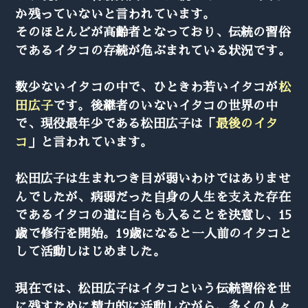
か残っていないと言われています。
そのほとんどが高齢者となっており、伝統の習俗
であるイタコの存続が危ぶまれている状況です。
数少ないイタコの中で、ひときわ若いイタコが
松
田広子
です。後継者のいないイタコの世界の中
で、現役最年少である松田広子は「
最後のイタ
コ
」と言われています。
松田広子は生まれつき目が弱いわけではありませ
んでしたが、病弱だった自身の人生を支えた存在
であるイタコの道に自らも入ることを決意し、15
歳で修行を開始。19歳になると一人前のイタコと
して活動しはじめました。
現在では、松田広子はイタコという伝統習俗を世
に残すために精力的に活動しながら、多くの人々