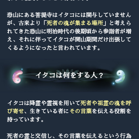
恐山にある菩提寺はイタコには関与していません
が、古来より「
死者の魂が集まる場所
」と考えら
れてきた恐山に明治時代の後期頃から参詣者が増
え、それに伴ってイタコが開山期間だけ出張して
くるようになったと言われています。
イタコは何をする人？
イタコは降霊や霊視を用いて
死者や祖霊の魂を呼
び寄せ
、生きている者に
その言葉
を伝える役割を
持っています。
死者の霊と交信し、その言葉を伝えるという行為