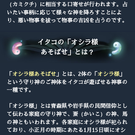
（カミクチ）に相当する口寄せが行われます。占
いたい事柄に応じて様々な神を降ろすことによ
り、悪い物事を祓って物事の吉凶を占うのです。
イタコの「オシラ様
あそばせ」とは？
「
オシラ様あそばせ
」とは、2体の「
オシラ様
」
という守り神のご神体をイタコが遊ばせる神事の
一種です。
「オシラ様」とは青森県や岩手県の民間信仰とし
て伝わる家庭の守り神で、蚕（かいこ）の神、馬
の神ともいわれます。各家庭にオシラ様が祀られ
ており、小正月の時期にあたる1月15日頃にオシ