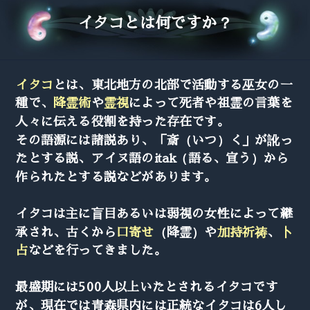
イタコとは何ですか？
イタコ
とは、東北地方の北部で活動する巫女の一
種で、
降霊術
や
霊視
によって死者や祖霊の言葉を
人々に伝える役割を持った存在です。
その語源には諸説あり、「斎（いつ）く」が訛っ
たとする説、アイヌ語のitak（語る、宣う）から
作られたとする説などがあります。
イタコは主に盲目あるいは弱視の女性によって継
承され、古くから
口寄せ
（降霊）や
加持祈祷
、
卜
占
などを行ってきました。
最盛期には500人以上いたとされるイタコです
が、現在では青森県内には正統なイタコは6人し