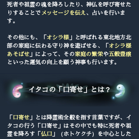
死者や祖霊の魂を降ろしたり、神仏を呼び寄せた
りすることで
メッセージを伝え
、占いを行いま
す。
その他にも、「
オシラ様
」と呼ばれる東北地方北
部の家庭に伝わる守り神を遊ばせる、「
オシラ様
あそばせ
」によって、その
家庭の繁栄
や
五穀豊穣
といった運気の向上を願う神事も行います。
イタコの「口寄せ」とは？
「
口寄せ
」とは降霊術全般を指す言葉ですが、イ
タコの行う「口寄せ」はその中でも特に死者や祖
霊を降ろす「
仏口
」（ホトケクチ）を中心とした