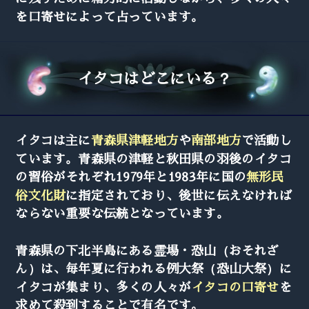
を口寄せによって占っています。
イタコはどこにいる？
イタコは主に
青森県津軽地方
や
南部地方
で活動し
ています。青森県の津軽と秋田県の羽後のイタコ
の習俗がそれぞれ1979年と1983年に国の
無形民
俗文化財
に指定されており、後世に伝えなければ
ならない重要な伝統となっています。
青森県の下北半島にある霊場・恐山（おそれざ
ん）は、毎年夏に行われる例大祭（恐山大祭）に
イタコが集まり、多くの人々が
イタコの口寄せ
を
求めて殺到することで有名です。