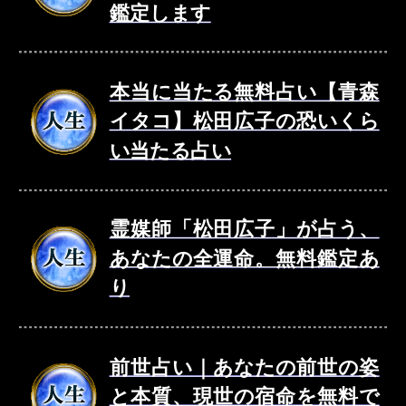
鑑定します
本当に当たる無料占い【青森
イタコ】松田広子の恐いくら
い当たる占い
霊媒師「松田広子」が占う、
あなたの全運命。無料鑑定あ
り
前世占い｜あなたの前世の姿
と本質、現世の宿命を無料で