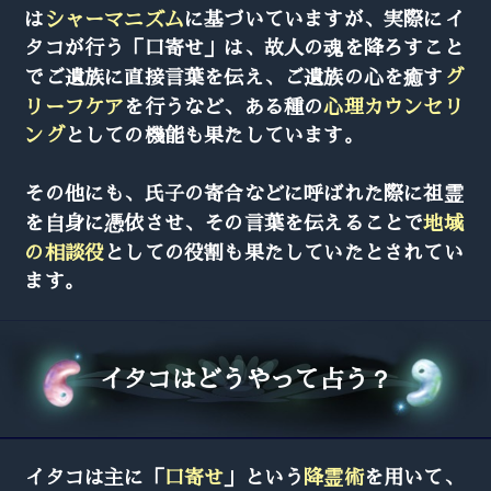
は
シャーマニズム
に基づいていますが、実際にイ
タコが行う「口寄せ」は、故人の魂を降ろすこと
でご遺族に直接言葉を伝え、ご遺族の心を癒す
グ
リーフケア
を行うなど、ある種の
心理カウンセリ
ング
としての機能も果たしています。
その他にも、氏子の寄合などに呼ばれた際に祖霊
を自身に憑依させ、その言葉を伝えることで
地域
の相談役
としての役割も果たしていたとされてい
ます。
イタコはどうやって占う？
イタコは主に「
口寄せ
」という
降霊術
を用いて、