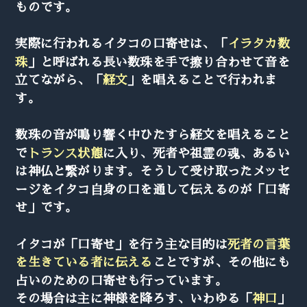
ものです。
実際に行われるイタコの口寄せは、「
イラタカ数
珠
」と呼ばれる長い数珠を手で擦り合わせて音を
立てながら、「
経文
」を唱えることで行われま
す。
数珠の音が鳴り響く中ひたすら経文を唱えること
で
トランス状態
に入り、死者や祖霊の魂、あるい
は神仏と繋がります。そうして受け取ったメッセ
ージをイタコ自身の口を通して伝えるのが「口寄
せ」です。
イタコが「口寄せ」を行う主な目的は
死者の言葉
を生きている者に伝える
ことですが、その他にも
占いのための口寄せも行っています。
その場合は主に神様を降ろす、いわゆる「
神口
」