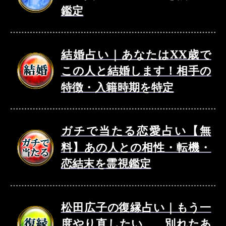
鑑定
結婚占い｜あなたはXX歳で
この人と結婚します！相手の
特徴・入籍時期を特定
ガチで当たる恋愛占い【無
料】あの人との相性・転機・
恋結末を霊視鑑定
松田広子の復縁占い｜もう一
度やり直したい……別れたあ