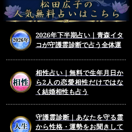
2026年下半期占い｜青森イタ
コが守護霊診断で占う全体運
相性占い｜無料で生年月日か
ら2人の恋愛相性だけではな
く結婚相性も占う
守護霊診断｜あなたを守る霊
から性格・運勢をお聞きして