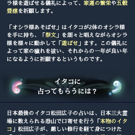
ラ様を遊ばせる儀礼によって、
家運の繁栄
や
五穀
豊穣
を祈願します。
「オシラ様あそばせ」はイタコが2体のオシラ様
を手に持ち、「
祭文
」を朗々と唱えながらオシラ
様を様々に動かして「
遊ばせ
」ます。この儀礼に
よって家の穢れを祓い、それからの一年が良い年
になるように祈願するというものです。
イタコに
占ってもらうには？
日本最後のイタコ松田広子の占いは、日本三大霊
場に数えられる恐山で口寄せを行う「
本物のイタ
コ
」松田広子が、厳しい修行を経て身につけた