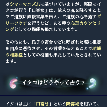
は
シャーマニズム
に基づいていますが、実際にイ
タコが行う「口寄せ」は、故人の魂を降ろすこと
でご遺族に直接言葉を伝え、ご遺族の心を癒す
グ
リーフケア
を行うなど、ある種の
心理カウンセリ
ング
としての機能も果たしています。
その他にも、氏子の寄合などに呼ばれた際に祖霊
を自身に憑依させ、その言葉を伝えることで
地域
の相談役
としての役割も果たしていたとされてい
ます。
イタコはどうやって占う？
イタコは主に「
口寄せ
」という
降霊術
を用いて、