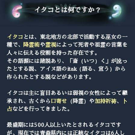
イタコとは何ですか？
イタコ
とは、東北地方の北部で活動する巫女の一
種で、
降霊術
や
霊視
によって死者や祖霊の言葉を
人々に伝える役割を持った存在です。
その語源には諸説あり、「斎（いつ）く」が訛っ
たとする説、アイヌ語のitak（語る、宣う）から
作られたとする説などがあります。
イタコは主に盲目あるいは弱視の女性によって継
承され、古くから
口寄せ
（降霊）や
加持祈祷
、
卜
占
などを行ってきました。
最盛期には500人以上いたとされるイタコです
が、現在では青森県内には正統なイタコは6人し