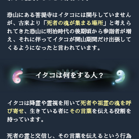
恐山にある菩提寺はイタコには関与していません
が、古来より「
死者の魂が集まる場所
」と考えら
れてきた恐山に明治時代の後期頃から参詣者が増
え、それに伴ってイタコが開山期間だけ出張して
くるようになったと言われています。
イタコは何をする人？
イタコは降霊や霊視を用いて
死者や祖霊の魂を呼
び寄せ
、生きている者に
その言葉
を伝える役割を
持っています。
死者の霊と交信し、その言葉を伝えるという行為