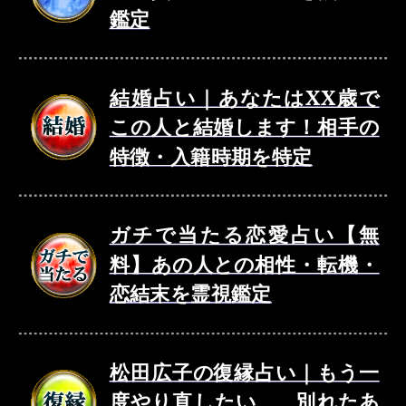
鑑定
結婚占い｜あなたはXX歳で
この人と結婚します！相手の
特徴・入籍時期を特定
ガチで当たる恋愛占い【無
料】あの人との相性・転機・
恋結末を霊視鑑定
松田広子の復縁占い｜もう一
度やり直したい……別れたあ