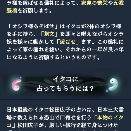
ラ様を遊ばせる儀礼によって、
家運の繁栄
や
五穀
豊穣
を祈願します。
「オシラ様あそばせ」はイタコが2体のオシラ様
を手に持ち、「
祭文
」を朗々と唱えながらオシラ
様を様々に動かして「
遊ばせ
」ます。この儀礼に
よって家の穢れを祓い、それからの一年が良い年
になるように祈願するというものです。
イタコに
占ってもらうには？
日本最後のイタコ松田広子の占いは、日本三大霊
場に数えられる恐山で口寄せを行う「
本物のイタ
コ
」松田広子が、厳しい修行を経て身につけた