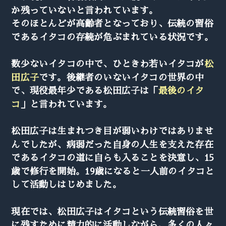
か残っていないと言われています。
そのほとんどが高齢者となっており、伝統の習俗
であるイタコの存続が危ぶまれている状況です。
数少ないイタコの中で、ひときわ若いイタコが
松
田広子
です。後継者のいないイタコの世界の中
で、現役最年少である松田広子は「
最後のイタ
コ
」と言われています。
松田広子は生まれつき目が弱いわけではありませ
んでしたが、病弱だった自身の人生を支えた存在
であるイタコの道に自らも入ることを決意し、15
歳で修行を開始。19歳になると一人前のイタコと
して活動しはじめました。
現在では、松田広子はイタコという伝統習俗を世
に残すために精力的に活動しながら、多くの人々