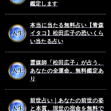
鑑定します
本当に当たる無料占い【青森
イタコ】松田広子の恐いくら
い当たる占い
霊媒師「松田広子」が占う、
あなたの全運命。無料鑑定あ
り
前世占い｜あなたの前世の姿
と本質、現世の宿命を無料で