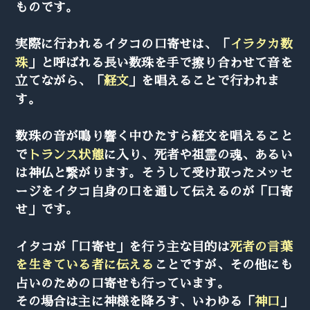
ものです。
実際に行われるイタコの口寄せは、「
イラタカ数
珠
」と呼ばれる長い数珠を手で擦り合わせて音を
立てながら、「
経文
」を唱えることで行われま
す。
数珠の音が鳴り響く中ひたすら経文を唱えること
で
トランス状態
に入り、死者や祖霊の魂、あるい
は神仏と繋がります。そうして受け取ったメッセ
ージをイタコ自身の口を通して伝えるのが「口寄
せ」です。
イタコが「口寄せ」を行う主な目的は
死者の言葉
を生きている者に伝える
ことですが、その他にも
占いのための口寄せも行っています。
その場合は主に神様を降ろす、いわゆる「
神口
」