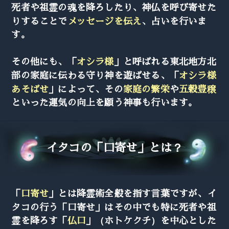
死者や祖霊の魂を降ろしたり、神仏を呼び寄せた
りすることで
メッセージを伝え
、占いを行いま
す。
その他にも、「
オシラ様
」と呼ばれる東北地方北
部の家庭に伝わる守り神を遊ばせる、「
オシラ様
あそばせ
」によって、その
家庭の繁栄
や
五穀豊穣
といった運気の向上を願う神事も行います。
イタコの「口寄せ」とは？
「
口寄せ
」とは降霊術全般を指す言葉ですが、イ
タコの行う「口寄せ」はその中でも特に死者や祖
霊を降ろす「
仏口
」（ホトケクチ）を中心とした