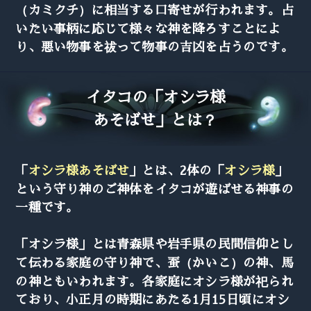
（カミクチ）に相当する口寄せが行われます。占
いたい事柄に応じて様々な神を降ろすことによ
り、悪い物事を祓って物事の吉凶を占うのです。
イタコの「オシラ様
あそばせ」とは？
「
オシラ様あそばせ
」とは、2体の「
オシラ様
」
という守り神のご神体をイタコが遊ばせる神事の
一種です。
「オシラ様」とは青森県や岩手県の民間信仰とし
て伝わる家庭の守り神で、蚕（かいこ）の神、馬
の神ともいわれます。各家庭にオシラ様が祀られ
ており、小正月の時期にあたる1月15日頃にオシ