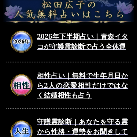
2026年下半期占い｜青森イタ
コが守護霊診断で占う全体運
相性占い｜無料で生年月日か
ら2人の恋愛相性だけではな
く結婚相性も占う
守護霊診断｜あなたを守る霊
から性格・運勢をお聞きして