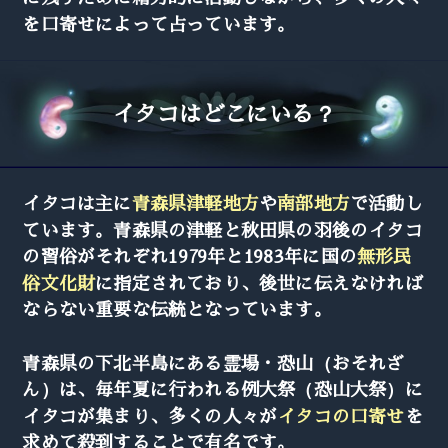
を口寄せによって占っています。
イタコはどこにいる？
イタコは主に
青森県津軽地方
や
南部地方
で活動し
ています。青森県の津軽と秋田県の羽後のイタコ
の習俗がそれぞれ1979年と1983年に国の
無形民
俗文化財
に指定されており、後世に伝えなければ
ならない重要な伝統となっています。
青森県の下北半島にある霊場・恐山（おそれざ
ん）は、毎年夏に行われる例大祭（恐山大祭）に
イタコが集まり、多くの人々が
イタコの口寄せ
を
求めて殺到することで有名です。