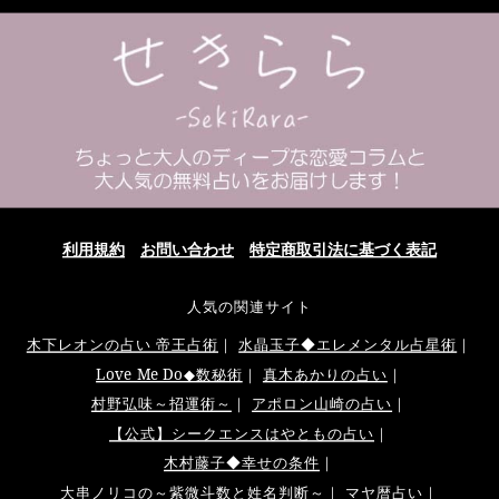
利用規約
お問い合わせ
特定商取引法に基づく表記
人気の関連サイト
木下レオンの占い 帝王占術
｜
水晶玉子◆エレメンタル占星術
｜
Love Me Do◆数秘術
｜
真木あかりの占い
｜
村野弘味～招運術～
｜
アポロン山崎の占い
｜
【公式】シークエンスはやともの占い
｜
木村藤子◆幸せの条件
｜
大串ノリコの～紫微斗数と姓名判断～
｜
マヤ暦占い
｜