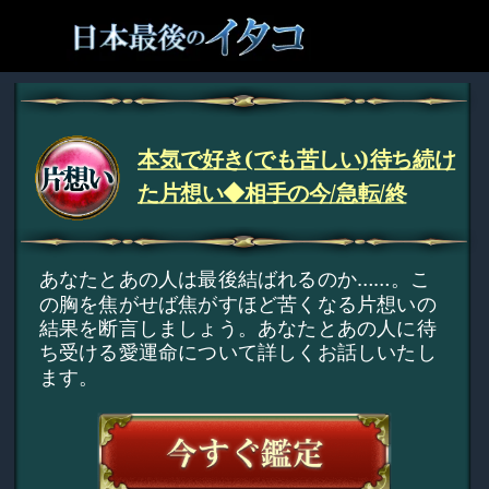
本気で好き(でも苦しい)待ち続け
た片想い◆相手の今/急転/終
あなたとあの人は最後結ばれるのか……。こ
の胸を焦がせば焦がすほど苦くなる片想いの
結果を断言しましょう。あなたとあの人に待
ち受ける愛運命について詳しくお話しいたし
ます。