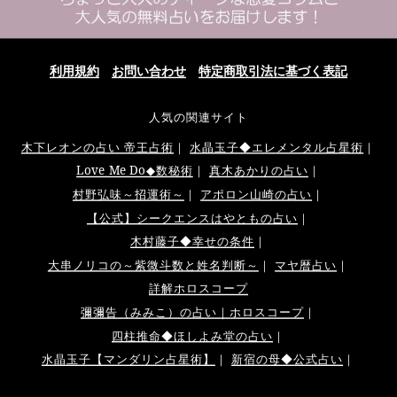
利用規約
お問い合わせ
特定商取引法に基づく表記
人気の関連サイト
木下レオンの占い 帝王占術
｜
水晶玉子◆エレメンタル占星術
｜
Love Me Do◆数秘術
｜
真木あかりの占い
｜
村野弘味～招運術～
｜
アポロン山崎の占い
｜
【公式】シークエンスはやともの占い
｜
木村藤子◆幸せの条件
｜
大串ノリコの～紫微斗数と姓名判断～
｜
マヤ暦占い
｜
詳解ホロスコープ
彌彌告（みみこ）の占い｜ホロスコープ
｜
四柱推命◆ほしよみ堂の占い
｜
水晶玉子【マンダリン占星術】
｜
新宿の母◆公式占い
｜