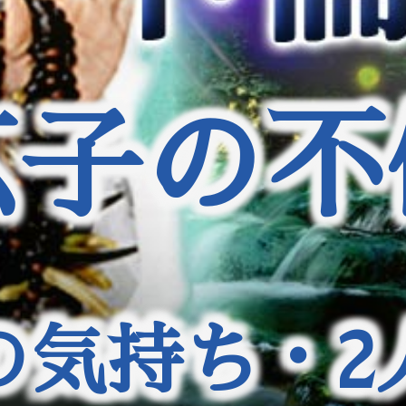
広子の不
の気持ち・2