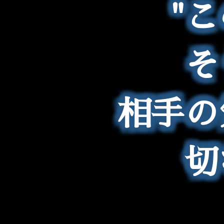
"
そ
相手の
切