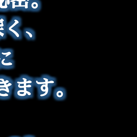
深く、
に
きます。