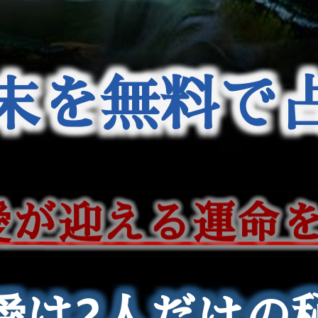
末を無料で
愛が迎える運命
愛が迎える運命
愛は2人だけの