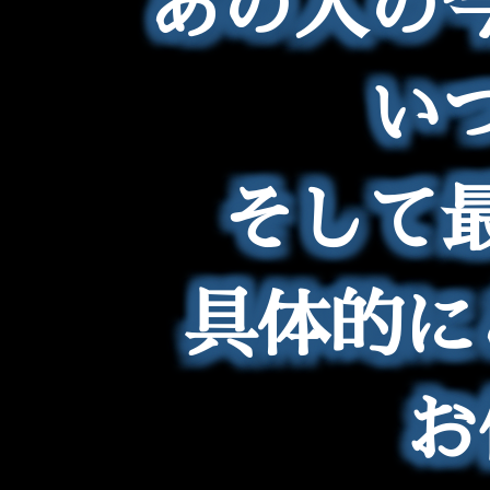
あの人の
い
そして
具体的に
お