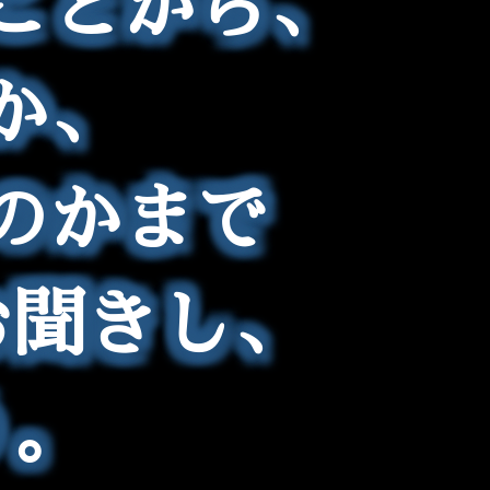
ことから、
か、
のかまで
お聞きし、
う。