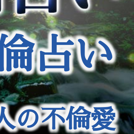
倫占い
人の不倫愛