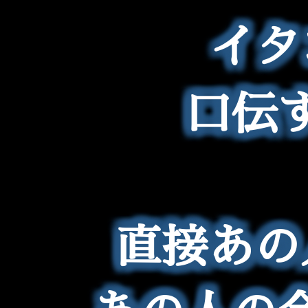
イタ
口伝
直接あの