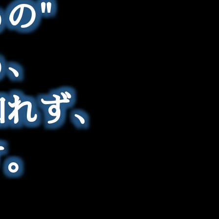
の"
も、
知れず、
す。