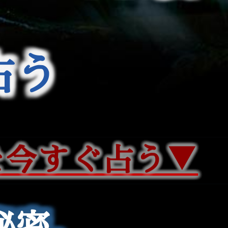
占う
を今すぐ占う▼
を今すぐ占う▼
秘密。