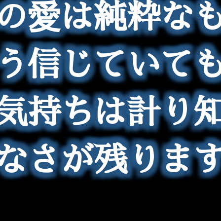
この愛は純粋なも
う信じていて
気持ちは計り
なさが残りま