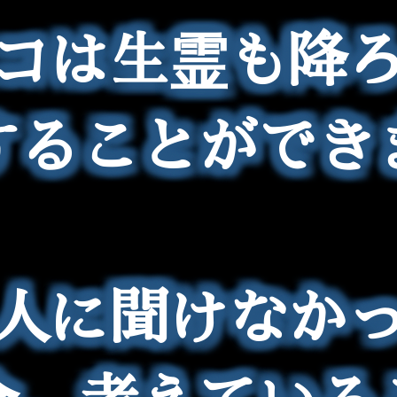
コは生霊も降
することができ
人に聞けなか